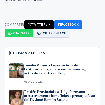
salud del territorio y la isla.
COMPARTIR
TWITTER / X
FACEBOOK
WHATSAPP
COPIAR ENLACE
ÚLTIMAS ALERTAS
Familia Miranda Leyva víctima de
hostigamiento, amenazas de muerte y
actos de repudio en Holguín
06 AGO 2026
Prisión Provincial de Holguín revoca
arbitrariamente beneficios a preso político
del 11J José Ramón Solano