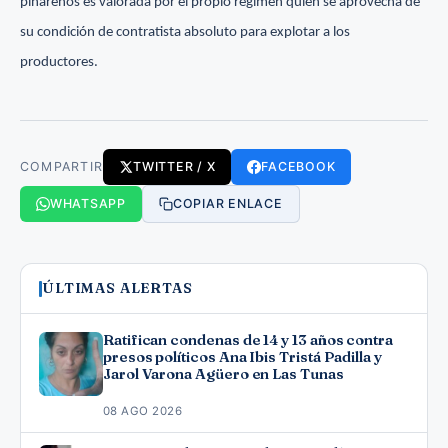
pinareños es valorada por el propio régimen quien se aprovecha de
su condición de contratista absoluto para explotar a los
productores.
COMPARTIR
TWITTER / X
FACEBOOK
WHATSAPP
COPIAR ENLACE
ÚLTIMAS ALERTAS
Ratifican condenas de 14 y 13 años contra
presos políticos Ana Ibis Tristá Padilla y
Jarol Varona Agüero en Las Tunas
08 AGO 2026