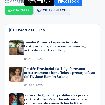
COMPARTIR
TWITTER / X
FACEBOOK
WHATSAPP
COPIAR ENLACE
ÚLTIMAS ALERTAS
Familia Miranda Leyva víctima de
hostigamiento, amenazas de muerte y
actos de repudio en Holguín
06 AGO 2026
Prisión Provincial de Holguín revoca
arbitrariamente beneficios a preso político
del 11J José Ramón Solano
06 AGO 2026
Prisión de Quivicán prohíbe a ex preso
político Aníbal Palau Jacinto visitar a su
compañero de causa Roberto Pérez