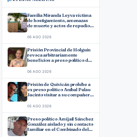
Familia Miranda Leyva víctima
de hostigamiento, amenazas
de muerte y actos de repudio
en Holguín
06 AGO 2026
Prisión Provincial de Holguín
revoca arbitrariamente
beneficios a preso político del
11J José Ramón Solano
06 AGO 2026
Prisión de Quivicán prohíbe a
ex preso político Aníbal Palau
Jacinto visitar a su compañero
de causa Roberto Pérez
Fonseca
05 AGO 2026
Preso político Amijail Sánchez
González aislado y sin contacto
familiar en el Combinado del
Este