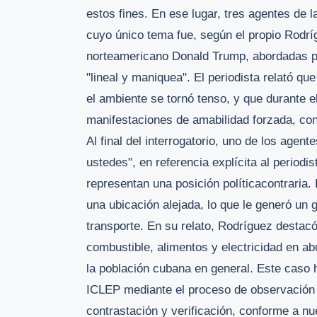
estos fines. En ese lugar, tres agentes de 
cuyo único tema fue, según el propio Rodríg
norteamericano Donald Trump, abordadas por
"lineal y maniquea". El periodista relató qu
el ambiente se tornó tenso, y que durante 
manifestaciones de amabilidad forzada, co
Al final del interrogatorio, uno de los agen
ustedes", en referencia explícita al periodi
representan una posición políticacontraria. 
una ubicación alejada, lo que le generó u
transporte. En su relato, Rodríguez destac
combustible, alimentos y electricidad en ab
la población cubana en general. Este caso h
ICLEP mediante el proceso de observación y 
contrastación y verificación, conforme a n