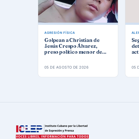
AGRESIÓN FÍSICA
ALE
Golpean a Christian de
Se
Jesús Crespo Álvarez,
det
preso político menor de
act
edad, en prisión de
Góm
Canaleta
ap
05 DE AGOSTO DE 2026
05 