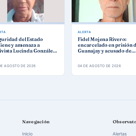
RTA
ALERTA
guridad del Estado
Fidel Mojena Rivero:
iene y amenaza a
encarcelado en prisión 
ivista Lucinda González
Guanajay y acusado de
ez tras protesta por los
propaganda contra el
agones
orden constitucional
DE AGOSTO DE 2026
04 DE AGOSTO DE 2026
Navegación
Observat
Inicio
Alertas