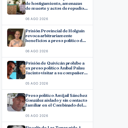
de hostigamiento, amenazas
de muerte y actos de repudio
en Holguín
06 AGO 2026
Prisión Provincial de Holguín
revoca arbitrariamente
beneficios a preso político del
11J José Ramón Solano
06 AGO 2026
Prisión de Quivicán prohíbe a
ex preso político Aníbal Palau
Jacinto visitar a su compañero
de causa Roberto Pérez
Fonseca
05 AGO 2026
Preso político Amijail Sánchez
González aislado y sin contacto
familiar en el Combinado del
Este
05 AGO 2026
Fiscalía de Las Tunas pide 4