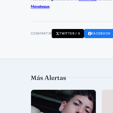
Mayabeque
.
COMPARTIR
TWITTER / X
FACEBOOK
Más Alertas