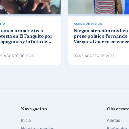
RTA
AGRESIÓN FÍSICA
tienen a madre tras
Niegan atención médica 
testa en El Fanguito por
preso político Fernando
 apagones y la falta de
Vázquez Guerra en cárce
a y gas
de Camagüey
DE AGOSTO DE 2026
03 DE AGOSTO DE 2026
Navegación
Observat
Inicio
Alertas
Nuestros medios
Barómetro