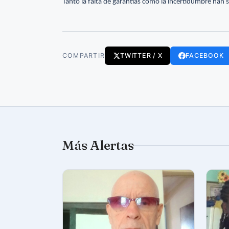
Tanto la falta de garantías como la incertidumbre han 
COMPARTIR
TWITTER / X
FACEBOOK
Más Alertas