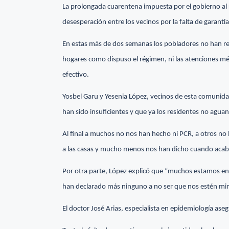
La prolongada cuarentena impuesta por el gobierno al 
desesperación entre los vecinos por la falta de garantía
En estas más de dos semanas los pobladores no han re
hogares como dispuso el régimen, ni las atenciones méd
efectivo.
Yosbel Garu y Yesenia López, vecinos de esta comunidad
han sido insuficientes y que ya los residentes no agua
Al final a muchos no nos han hecho ni PCR, a otros no 
a las casas y mucho menos nos han dicho cuando acaba
Por otra parte, López explicó que “muchos estamos en 
han declarado más ninguno a no ser que nos estén mi
El doctor José Arias, especialista en epidemiología ase