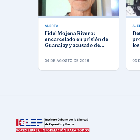
ALERTA
ALE
Fidel Mojena Rivero:
De
encarcelado en prisión de
pro
Guanajay y acusado de
los
propaganda contra el
agu
orden constitucional
04 DE AGOSTO DE 2026
03 