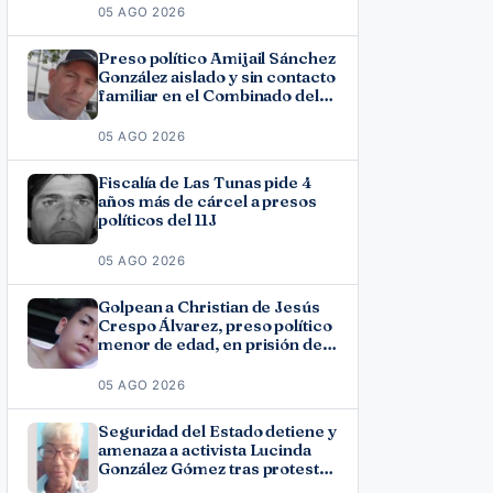
Fonseca
05 AGO 2026
Preso político Amijail Sánchez
González aislado y sin contacto
familiar en el Combinado del
Este
05 AGO 2026
Fiscalía de Las Tunas pide 4
años más de cárcel a presos
políticos del 11J
05 AGO 2026
Golpean a Christian de Jesús
Crespo Álvarez, preso político
menor de edad, en prisión de
Canaleta
05 AGO 2026
Seguridad del Estado detiene y
amenaza a activista Lucinda
González Gómez tras protesta
por los apagones