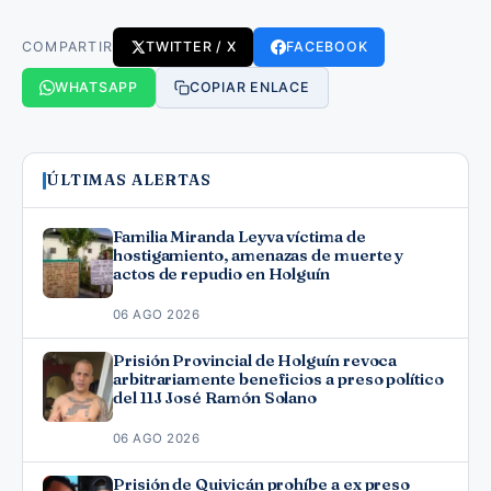
COMPARTIR
TWITTER / X
FACEBOOK
WHATSAPP
COPIAR ENLACE
ÚLTIMAS ALERTAS
Familia Miranda Leyva víctima de
hostigamiento, amenazas de muerte y
actos de repudio en Holguín
06 AGO 2026
Prisión Provincial de Holguín revoca
arbitrariamente beneficios a preso político
del 11J José Ramón Solano
06 AGO 2026
Prisión de Quivicán prohíbe a ex preso