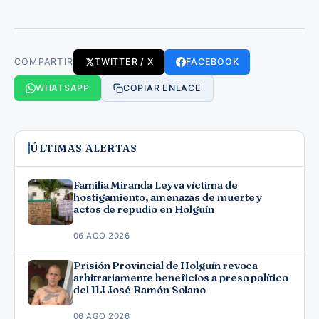
COMPARTIR
TWITTER / X
FACEBOOK
WHATSAPP
COPIAR ENLACE
ÚLTIMAS ALERTAS
Familia Miranda Leyva víctima de
hostigamiento, amenazas de muerte y
actos de repudio en Holguín
06 AGO 2026
Prisión Provincial de Holguín revoca
arbitrariamente beneficios a preso político
del 11J José Ramón Solano
06 AGO 2026