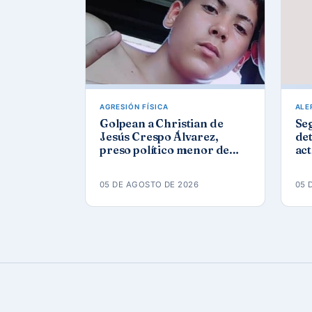
AGRESIÓN FÍSICA
ALE
Golpean a Christian de
Se
Jesús Crespo Álvarez,
det
preso político menor de
act
edad, en prisión de
Góm
Canaleta
ap
05 DE AGOSTO DE 2026
05 