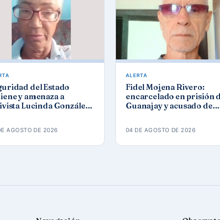
RTA
ALERTA
guridad del Estado
Fidel Mojena Rivero:
iene y amenaza a
encarcelado en prisión 
ivista Lucinda González
Guanajay y acusado de
ez tras protesta por los
propaganda contra el
agones
orden constitucional
DE AGOSTO DE 2026
04 DE AGOSTO DE 2026