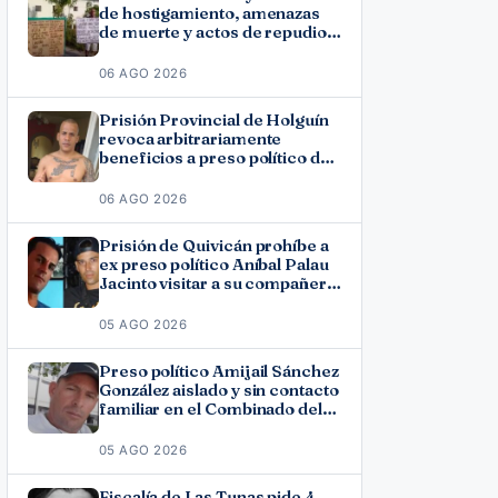
de hostigamiento, amenazas
de muerte y actos de repudio
en Holguín
06 AGO 2026
Prisión Provincial de Holguín
revoca arbitrariamente
beneficios a preso político del
11J José Ramón Solano
06 AGO 2026
Prisión de Quivicán prohíbe a
ex preso político Aníbal Palau
Jacinto visitar a su compañero
de causa Roberto Pérez
Fonseca
05 AGO 2026
Preso político Amijail Sánchez
González aislado y sin contacto
familiar en el Combinado del
Este
05 AGO 2026
Fiscalía de Las Tunas pide 4