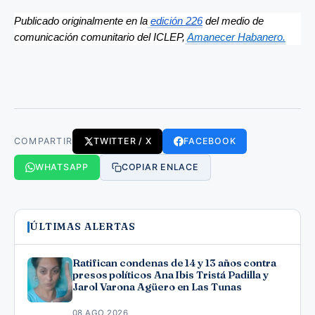
Publicado originalmente en la
edición 226
 del medio de 
comunicación comunitario del ICLEP,
Amanecer Habanero.
COMPARTIR
TWITTER / X
FACEBOOK
WHATSAPP
COPIAR ENLACE
ÚLTIMAS ALERTAS
Ratifican condenas de 14 y 13 años contra
presos políticos Ana Ibis Tristá Padilla y
Jarol Varona Agüero en Las Tunas
08 AGO 2026