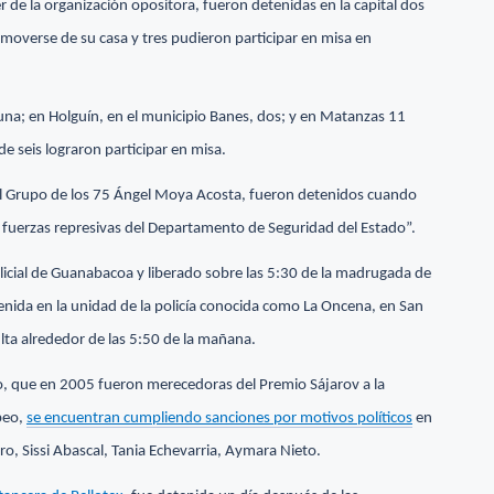
der de la organización opositora, fueron detenidas en la capital dos
moverse de su casa y tres pudieron participar en misa en
una; en Holguín, en el municipio Banes, dos; y en Matanzas 11
e seis lograron participar en misa.
del Grupo de los 75 Ángel Moya Acosta, fueron detenidos cuando
r fuerzas represivas del Departamento de Seguridad del Estado”.
olicial de Guanabacoa y liberado sobre las 5:30 de la madrugada de
tenida en la unidad de la policía conocida como La Oncena, en San
lta alrededor de las 5:50 de la mañana.
, que en 2005 fueron merecedoras del Premio Sájarov a la
peo,
se encuentran cumpliendo sanciones por motivos políticos
en
ro, Sissi Abascal, Tania Echevarria, Aymara Nieto.