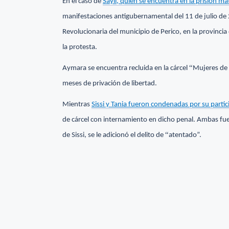
En el caso de
Sayli, quien se encuentra en la prisión m
manifestaciones antigubernamental del 11 de julio de 202
Revolucionaria del municipio de Perico, en la provinci
la protesta.
“
Aymara se encuentra recluida en la cárcel
Mujeres de 
meses de privación de libertad.
Mientras
Sissi y Tania fueron condenadas por su partic
de cárcel con internamiento en dicho penal. Ambas f
“
de Sissi, se le adicionó el delito de
atentado”.