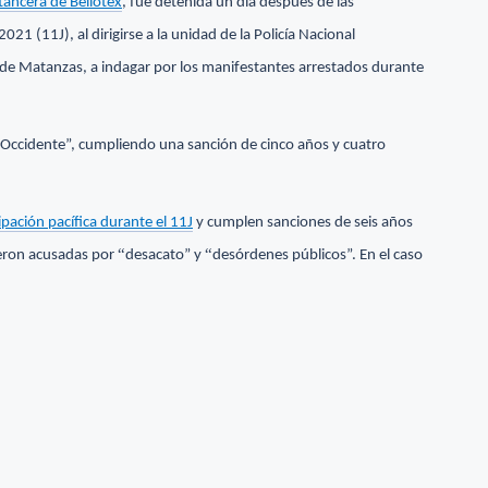
atancera de Bellotex
, fue detenida un día después de las
1 (11J), al dirigirse a la unidad de la Policía Nacional
a de Matanzas, a indagar por los manifestantes arrestados durante
Occidente”, cumpliendo una sanción de cinco años y cuatro
ipación pacífica durante el 11J
y cumplen sanciones de seis años
“
“
ueron acusadas por
desacato” y
desórdenes públicos”. En el caso