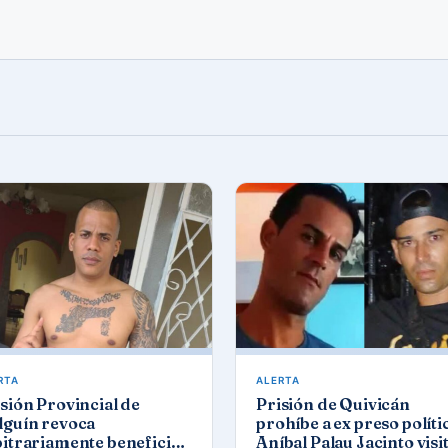
RTA
ALERTA
sión Provincial de
Prisión de Quivicán
lguín revoca
prohíbe a ex preso políti
bitrariamente beneficios
Aníbal Palau Jacinto visi