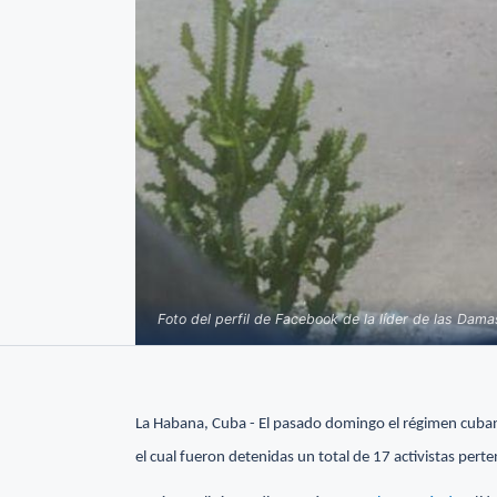
Foto del perfil de Facebook de la líder de las Dam
La Habana, Cuba - El pasado domingo el régimen cubano
el cual fueron detenidas un total de 17 activistas per