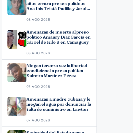
años contra presos políticos
Ana Ibis Tristá Padilla y Jarol
Varona Agüero en Las Tunas
08 AGO 2026
Amenazan de muerte al preso
político Amaury Díaz García en
cárcel de Kilo 8 en Camagüey
08 AGO 2026
Niegan tercera vez la libertad
condicional a presa política
Sulmira Martínez Pérez
07 AGO 2026
Amenazan a madre cubana y le
niegan el agua por denunciar la
falta de suministro en Lawton
07 AGO 2026
Seguridad del Estado cerca