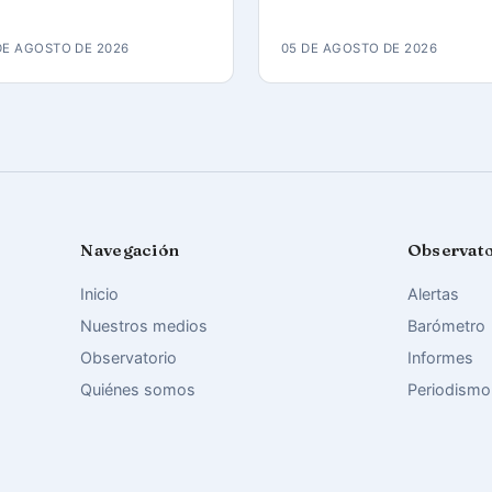
reso político del 11J José
a su compañero de caus
món Solano
Roberto Pérez Fonseca
DE AGOSTO DE 2026
05 DE AGOSTO DE 2026
Navegación
Observat
Inicio
Alertas
Nuestros medios
Barómetro
Observatorio
Informes
Quiénes somos
Periodismo