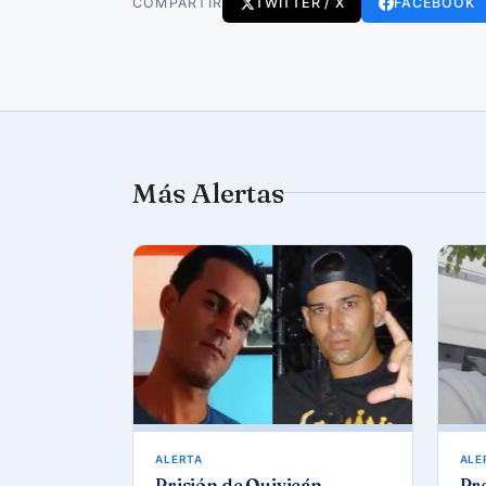
COMPARTIR
TWITTER / X
FACEBOOK
Más Alertas
ALERTA
ALE
Prisión de Quivicán
Pre