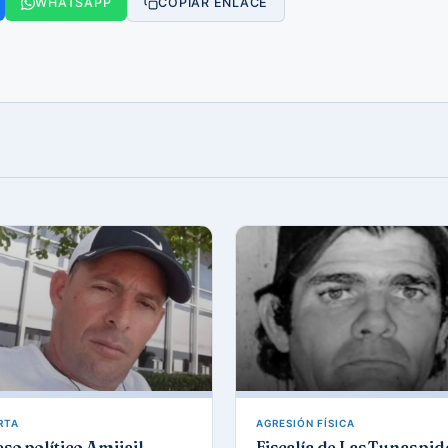
WHATSAPP
COPIAR ENLACE
RTA
AGRESIÓN FÍSICA
so político Amijail
Fiscalía de Las Tunas pid