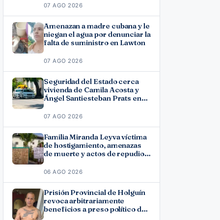
07 AGO 2026
Amenazan a madre cubana y le
niegan el agua por denunciar la
falta de suministro en Lawton
07 AGO 2026
Seguridad del Estado cerca
vivienda de Camila Acosta y
Ángel Santiesteban Prats en
La Habana
07 AGO 2026
Familia Miranda Leyva víctima
de hostigamiento, amenazas
de muerte y actos de repudio
en Holguín
06 AGO 2026
Prisión Provincial de Holguín
revoca arbitrariamente
beneficios a preso político del
11J José Ramón Solano