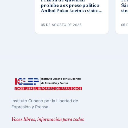
prohíbe a ex preso político
Sán
Aníbal Palau Jacinto visitar
sin
a su compañero de causa
Co
Roberto Pérez Fonseca
05 DE AGOSTO DE 2026
05 
Instituto Cubano por la Libertad de
Expresión y Prensa.
Voces libres, información para todos