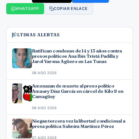
WHATSAPP
COPIAR ENLACE
ÚLTIMAS ALERTAS
Ratifican condenas de 14 y 13 años contra
presos políticos Ana Ibis Tristá Padilla y
Jarol Varona Agüero en Las Tunas
08 AGO 2026
Amenazan de muerte al preso político
Amaury Díaz García en cárcel de Kilo 8 en
Camagüey
08 AGO 2026
Niegan tercera vez la libertad condicional a
presa política Sulmira Martínez Pérez
07 AGO 2026