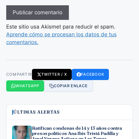
Este sitio usa Akismet para reducir el spam.
Aprende cómo se procesan los datos de tus
comentarios.
COMPARTIR
TWITTER / X
FACEBOOK
WHATSAPP
COPIAR ENLACE
ÚLTIMAS ALERTAS
Ratifican condenas de 14 y 13 años contra
presos políticos Ana Ibis Tristá Padilla y
Jarol Varona Agüero en Las Tunas