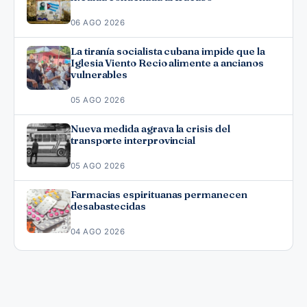
06 AGO 2026
La tiranía socialista cubana impide que la
Iglesia Viento Recio alimente a ancianos
vulnerables
05 AGO 2026
Nueva medida agrava la crisis del
transporte interprovincial
05 AGO 2026
Farmacias espirituanas permanecen
desabastecidas
04 AGO 2026