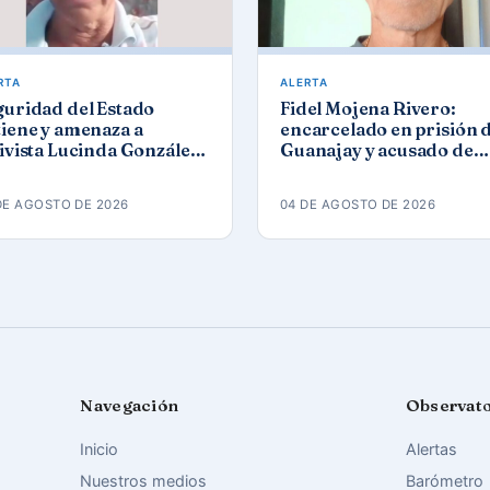
RTA
ALERTA
guridad del Estado
Fidel Mojena Rivero:
iene y amenaza a
encarcelado en prisión 
ivista Lucinda González
Guanajay y acusado de
ez tras protesta por los
propaganda contra el
agones
orden constitucional
DE AGOSTO DE 2026
04 DE AGOSTO DE 2026
Navegación
Observat
Inicio
Alertas
Nuestros medios
Barómetro