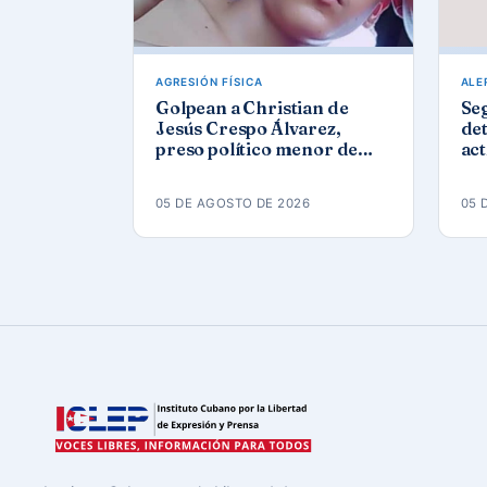
AGRESIÓN FÍSICA
ALE
Golpean a Christian de
Se
Jesús Crespo Álvarez,
det
preso político menor de
act
edad, en prisión de
Góm
Canaleta
ap
05 DE AGOSTO DE 2026
05 