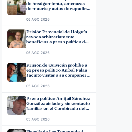
de hostigamiento, amenazas
de muerte y actos de repudio
en Holguín
06 AGO 2026
Prisión Provincial de Holguín
revoca arbitrariamente
beneficios a preso político del
11J José Ramón Solano
06 AGO 2026
Prisión de Quivicán prohíbe a
ex preso político Aníbal Palau
Jacinto visitar a su compañero
de causa Roberto Pérez
Fonseca
05 AGO 2026
Preso político Amijail Sánchez
González aislado y sin contacto
familiar en el Combinado del
Este
05 AGO 2026
Fiscalía de Las Tunas pide 4