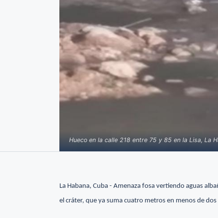
Hueco en la calle 218 entre 75 y 85 en la Lisa, La
La Habana, Cuba - Amenaza fosa vertiendo aguas albaña
el cráter, que ya suma cuatro metros en menos de dos