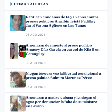
ÚLTIMAS ALERTAS
Ratifican condenas de 14 y 13 años contra
presos políticos Ana Ibis Tristá Padilla y
Jarol Varona Agüero en Las Tunas
08 AGO 2026
Amenazan de muerte al preso político
Amaury Díaz García en cárcel de Kilo 8 en
Camagüey
08 AGO 2026
Niegan tercera vez la libertad condicional a
presa política Sulmira Martínez Pérez
07 AGO 2026
Amenazan a madre cubana y le niegan el
agua por denunciar la falta de suministro
en Lawton