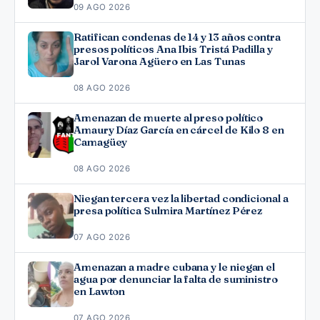
09 AGO 2026
Ratifican condenas de 14 y 13 años contra
presos políticos Ana Ibis Tristá Padilla y
Jarol Varona Agüero en Las Tunas
08 AGO 2026
Amenazan de muerte al preso político
Amaury Díaz García en cárcel de Kilo 8 en
Camagüey
08 AGO 2026
Niegan tercera vez la libertad condicional a
presa política Sulmira Martínez Pérez
07 AGO 2026
Amenazan a madre cubana y le niegan el
agua por denunciar la falta de suministro
en Lawton
07 AGO 2026