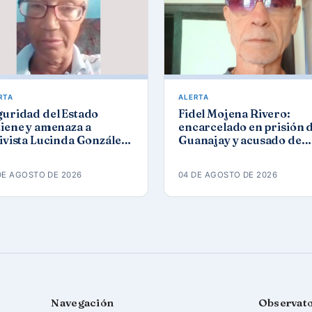
RTA
ALERTA
guridad del Estado
Fidel Mojena Rivero:
iene y amenaza a
encarcelado en prisión 
ivista Lucinda González
Guanajay y acusado de
ez tras protesta por los
propaganda contra el
agones
orden constitucional
DE AGOSTO DE 2026
04 DE AGOSTO DE 2026
Navegación
Observat