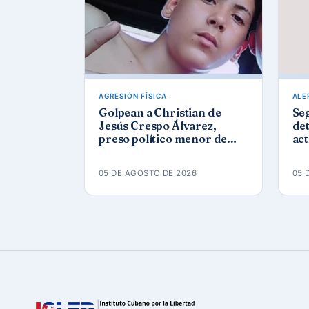
AGRESIÓN FÍSICA
ALE
Golpean a Christian de
Se
Jesús Crespo Álvarez,
det
preso político menor de
act
edad, en prisión de
Góm
Canaleta
ap
05 DE AGOSTO DE 2026
05 