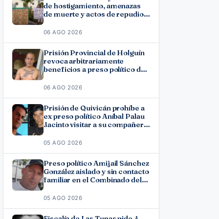
de hostigamiento, amenazas
de muerte y actos de repudio
en Holguín
06 AGO 2026
Prisión Provincial de Holguín
revoca arbitrariamente
beneficios a preso político del
11J José Ramón Solano
06 AGO 2026
Prisión de Quivicán prohíbe a
ex preso político Aníbal Palau
Jacinto visitar a su compañero
de causa Roberto Pérez
Fonseca
05 AGO 2026
Preso político Amijail Sánchez
González aislado y sin contacto
familiar en el Combinado del
Este
05 AGO 2026
Fiscalía de Las Tunas pide 4