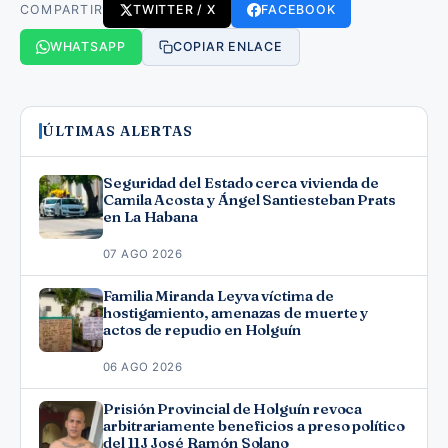
COMPARTIR
TWITTER / X
FACEBOOK
WHATSAPP
COPIAR ENLACE
ÚLTIMAS ALERTAS
Seguridad del Estado cerca vivienda de
Camila Acosta y Ángel Santiesteban Prats
en La Habana
07 AGO 2026
Familia Miranda Leyva víctima de
hostigamiento, amenazas de muerte y
actos de repudio en Holguín
06 AGO 2026
Prisión Provincial de Holguín revoca
arbitrariamente beneficios a preso político
del 11J José Ramón Solano