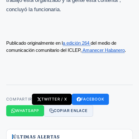
trabajo está organizado y la gente está contenta”,
concluyó la funcionaria.
Publicado originalmente en l
a edición 264 
del medio de 
comunicación comunitario del ICLEP,
 Amanecer Habanero
. 
COMPARTIR
TWITTER / X
FACEBOOK
WHATSAPP
COPIAR ENLACE
ÚLTIMAS ALERTAS