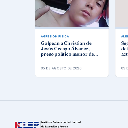
AGRESIÓN FÍSICA
ALE
Golpean a Christian de
Se
Jesús Crespo Álvarez,
det
preso político menor de
act
edad, en prisión de
Góm
Canaleta
ap
05 DE AGOSTO DE 2026
05 