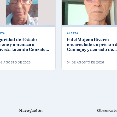
RTA
ALERTA
guridad del Estado
Fidel Mojena Rivero:
iene y amenaza a
encarcelado en prisión 
ivista Lucinda González
Guanajay y acusado de
ez tras protesta por los
propaganda contra el
agones
orden constitucional
DE AGOSTO DE 2026
04 DE AGOSTO DE 2026
Navegación
Observat