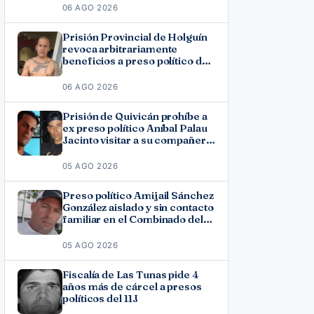
06 AGO 2026
Prisión Provincial de Holguín
revoca arbitrariamente
beneficios a preso político del
11J José Ramón Solano
06 AGO 2026
Prisión de Quivicán prohíbe a
ex preso político Aníbal Palau
Jacinto visitar a su compañero
de causa Roberto Pérez
Fonseca
05 AGO 2026
Preso político Amijail Sánchez
González aislado y sin contacto
familiar en el Combinado del
Este
05 AGO 2026
Fiscalía de Las Tunas pide 4
años más de cárcel a presos
políticos del 11J