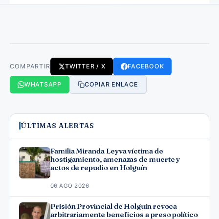
COMPARTIR
TWITTER / X
FACEBOOK
WHATSAPP
COPIAR ENLACE
ÚLTIMAS ALERTAS
Familia Miranda Leyva víctima de
hostigamiento, amenazas de muerte y
actos de repudio en Holguín
06 AGO 2026
Prisión Provincial de Holguín revoca
arbitrariamente beneficios a preso político