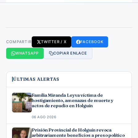
COMPARTIR
TWITTER / X
FACEBOOK
WHATSAPP
COPIAR ENLACE
ÚLTIMAS ALERTAS
Familia Miranda Leyva víctima de
hostigamiento, amenazas de muerte y
actos de repudio en Holguín
06 AGO 2026
Prisión Provincial de Holguín revoca
arbitrariamente beneficios a preso político