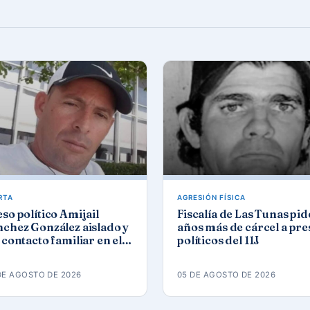
RTA
AGRESIÓN FÍSICA
so político Amijail
Fiscalía de Las Tunas pid
chez González aislado y
años más de cárcel a pre
 contacto familiar en el
políticos del 11J
mbinado del Este
DE AGOSTO DE 2026
05 DE AGOSTO DE 2026