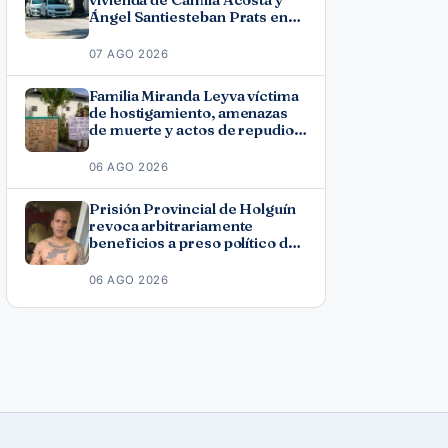
Ángel Santiesteban Prats en
La Habana
07 AGO 2026
Familia Miranda Leyva víctima
de hostigamiento, amenazas
de muerte y actos de repudio
en Holguín
06 AGO 2026
Prisión Provincial de Holguín
revoca arbitrariamente
beneficios a preso político del
11J José Ramón Solano
06 AGO 2026