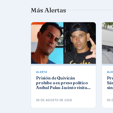
Más Alertas
ALERTA
ALE
Prisión de Quivicán
Pre
prohíbe a ex preso político
Sán
Aníbal Palau Jacinto visitar
sin
a su compañero de causa
Co
Roberto Pérez Fonseca
05 DE AGOSTO DE 2026
05 