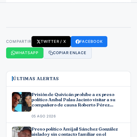
COMPARTIR
TWITTER / X
FACEBOOK
WHATSAPP
COPIAR ENLACE
ÚLTIMAS ALERTAS
Prisión de Quivicán prohíbe a ex preso
político Aníbal Palau Jacinto visitar a su
compañero de causa Roberto Pérez
Fonseca
05 AGO 2026
Preso político Amijail Sánchez González
aislado y sin contacto familiar en el