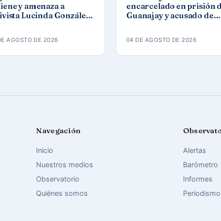
iene y amenaza a
encarcelado en prisión 
ivista Lucinda González
Guanajay y acusado de
ez tras protesta por los
propaganda contra el
agones
orden constitucional
DE AGOSTO DE 2026
04 DE AGOSTO DE 2026
Navegación
Observat
Inicio
Alertas
Nuestros medios
Barómetro
Observatorio
Informes
Quiénes somos
Periodismo