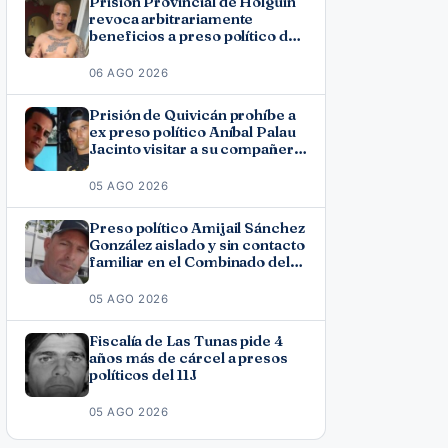
Prisión Provincial de Holguín
revoca arbitrariamente
beneficios a preso político del
11J José Ramón Solano
06 AGO 2026
Prisión de Quivicán prohíbe a
ex preso político Aníbal Palau
Jacinto visitar a su compañero
de causa Roberto Pérez
Fonseca
05 AGO 2026
Preso político Amijail Sánchez
González aislado y sin contacto
familiar en el Combinado del
Este
05 AGO 2026
Fiscalía de Las Tunas pide 4
años más de cárcel a presos
políticos del 11J
05 AGO 2026