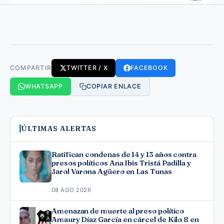
COMPARTIR
TWITTER / X
FACEBOOK
WHATSAPP
COPIAR ENLACE
ÚLTIMAS ALERTAS
Ratifican condenas de 14 y 13 años contra
presos políticos Ana Ibis Tristá Padilla y
Jarol Varona Agüero en Las Tunas
08 AGO 2026
Amenazan de muerte al preso político
Amaury Díaz García en cárcel de Kilo 8 en