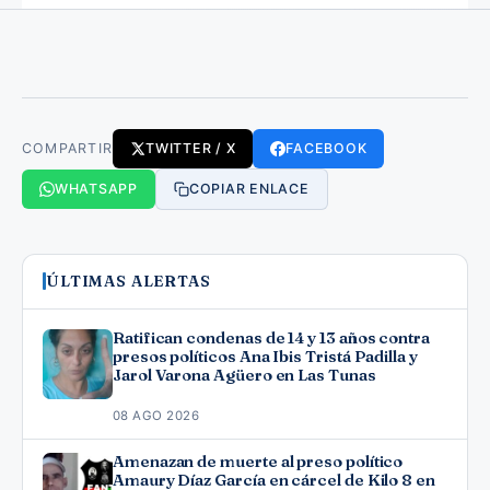
COMPARTIR
TWITTER / X
FACEBOOK
WHATSAPP
COPIAR ENLACE
ÚLTIMAS ALERTAS
Ratifican condenas de 14 y 13 años contra
presos políticos Ana Ibis Tristá Padilla y
Jarol Varona Agüero en Las Tunas
08 AGO 2026
Amenazan de muerte al preso político
Amaury Díaz García en cárcel de Kilo 8 en