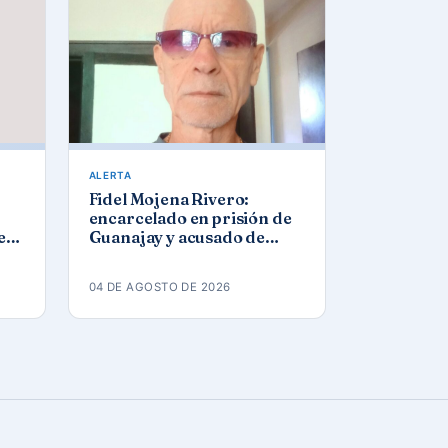
ALERTA
Fidel Mojena Rivero:
encarcelado en prisión de
ez
Guanajay y acusado de
los
propaganda contra el
orden constitucional
04 DE AGOSTO DE 2026