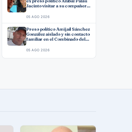
ex preso político Aníbal Palau
Jacinto visitar a su compañero
de causa Roberto Pérez
Fonseca
05 AGO 2026
Preso político Amijail Sánchez
González aislado y sin contacto
familiar en el Combinado del
Este
05 AGO 2026