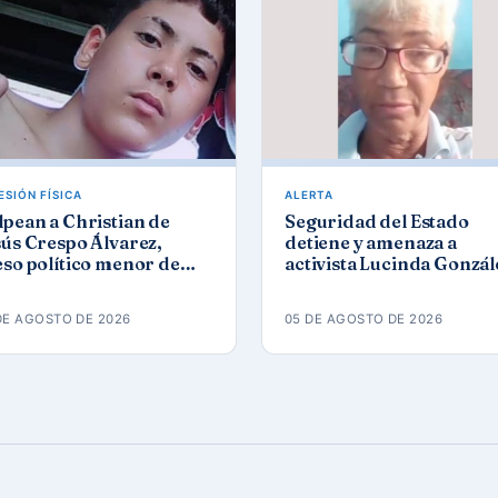
ESIÓN FÍSICA
ALERTA
pean a Christian de
Seguridad del Estado
ús Crespo Álvarez,
detiene y amenaza a
so político menor de
activista Lucinda Gonzál
d, en prisión de
Gómez tras protesta por 
naleta
apagones
DE AGOSTO DE 2026
05 DE AGOSTO DE 2026