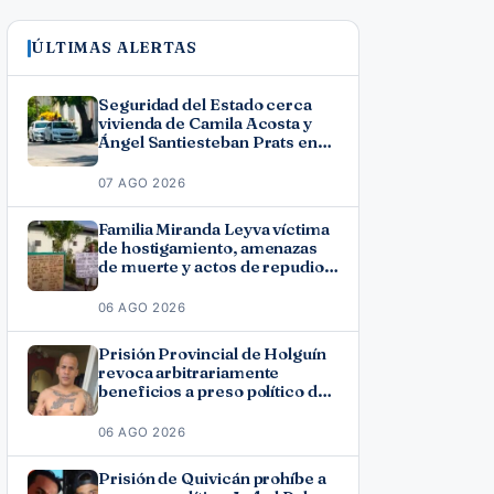
ÚLTIMAS ALERTAS
Seguridad del Estado cerca
vivienda de Camila Acosta y
Ángel Santiesteban Prats en
La Habana
07 AGO 2026
Familia Miranda Leyva víctima
de hostigamiento, amenazas
de muerte y actos de repudio
en Holguín
06 AGO 2026
Prisión Provincial de Holguín
revoca arbitrariamente
beneficios a preso político del
11J José Ramón Solano
06 AGO 2026
Prisión de Quivicán prohíbe a