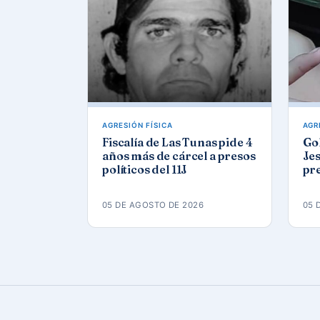
AGRESIÓN FÍSICA
AGR
Fiscalía de Las Tunas pide 4
Gol
años más de cárcel a presos
Jes
políticos del 11J
pre
eda
Ca
05 DE AGOSTO DE 2026
05 