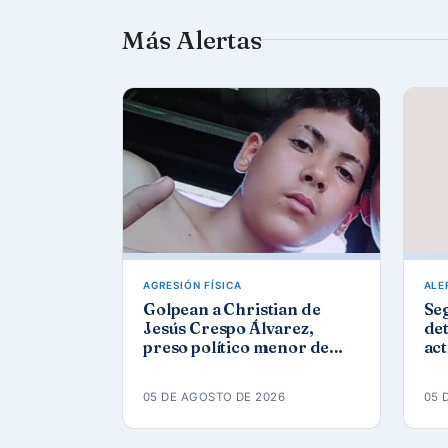
Más Alertas
AGRESIÓN FÍSICA
ALE
Golpean a Christian de
Se
Jesús Crespo Álvarez,
det
preso político menor de
act
edad, en prisión de
Góm
Canaleta
ap
05 DE AGOSTO DE 2026
05 