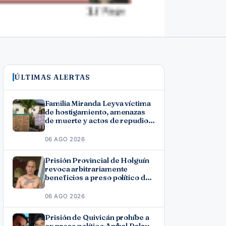
ÚLTIMAS ALERTAS
Familia Miranda Leyva víctima
de hostigamiento, amenazas
de muerte y actos de repudio
en Holguín
06 AGO 2026
Prisión Provincial de Holguín
revoca arbitrariamente
beneficios a preso político del
11J José Ramón Solano
06 AGO 2026
Prisión de Quivicán prohíbe a
ex preso político Aníbal Palau