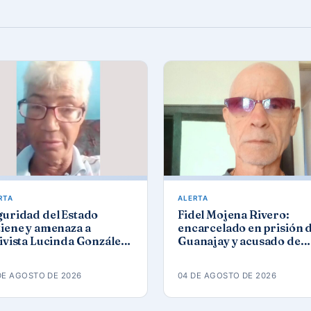
RTA
ALERTA
guridad del Estado
Fidel Mojena Rivero:
iene y amenaza a
encarcelado en prisión 
ivista Lucinda González
Guanajay y acusado de
ez tras protesta por los
propaganda contra el
agones
orden constitucional
DE AGOSTO DE 2026
04 DE AGOSTO DE 2026