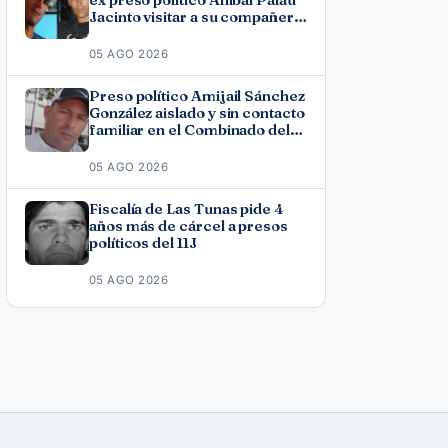
Jacinto visitar a su compañero
de causa Roberto Pérez
Fonseca
05 AGO 2026
Preso político Amijail Sánchez
González aislado y sin contacto
familiar en el Combinado del
Este
05 AGO 2026
Fiscalía de Las Tunas pide 4
años más de cárcel a presos
políticos del 11J
05 AGO 2026