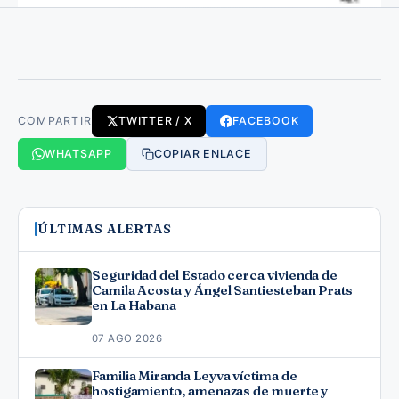
COMPARTIR
TWITTER / X
FACEBOOK
WHATSAPP
COPIAR ENLACE
ÚLTIMAS ALERTAS
Seguridad del Estado cerca vivienda de
Camila Acosta y Ángel Santiesteban Prats
en La Habana
07 AGO 2026
Familia Miranda Leyva víctima de
hostigamiento, amenazas de muerte y