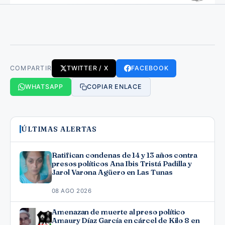
COMPARTIR
TWITTER / X
FACEBOOK
WHATSAPP
COPIAR ENLACE
ÚLTIMAS ALERTAS
Ratifican condenas de 14 y 13 años contra
presos políticos Ana Ibis Tristá Padilla y
Jarol Varona Agüero en Las Tunas
08 AGO 2026
Amenazan de muerte al preso político
Amaury Díaz García en cárcel de Kilo 8 en