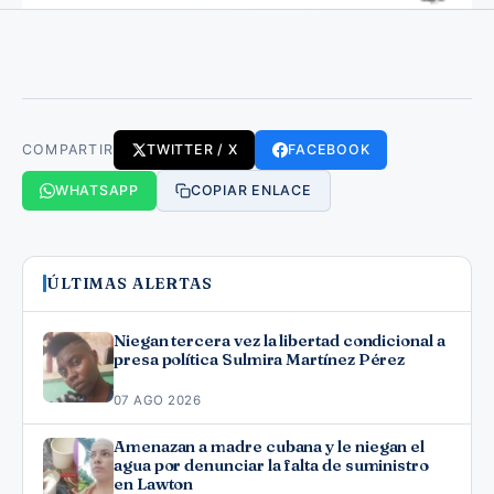
COMPARTIR
TWITTER / X
FACEBOOK
WHATSAPP
COPIAR ENLACE
ÚLTIMAS ALERTAS
Niegan tercera vez la libertad condicional a
presa política Sulmira Martínez Pérez
07 AGO 2026
Amenazan a madre cubana y le niegan el
agua por denunciar la falta de suministro
en Lawton