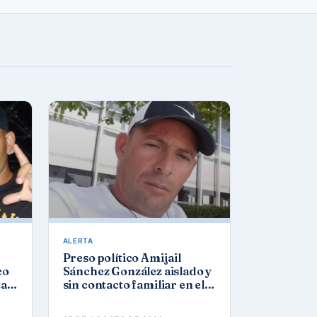
ALERTA
Preso político Amijail
co
Sánchez González aislado y
tar
sin contacto familiar en el
a
Combinado del Este