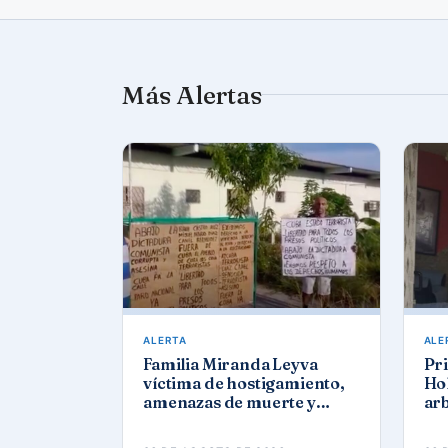
Más Alertas
ALERTA
ALE
Familia Miranda Leyva
Pri
víctima de hostigamiento,
Ho
amenazas de muerte y
ar
actos de repudio en
a p
Holguín
Ra