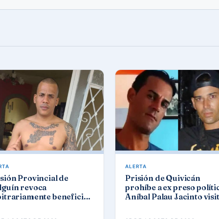
RTA
ALERTA
sión Provincial de
Prisión de Quivicán
lguín revoca
prohíbe a ex preso políti
bitrariamente beneficios
Aníbal Palau Jacinto visi
reso político del 11J José
a su compañero de caus
món Solano
Roberto Pérez Fonseca