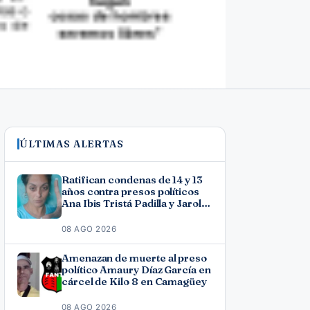
ÚLTIMAS ALERTAS
Ratifican condenas de 14 y 13
años contra presos políticos
Ana Ibis Tristá Padilla y Jarol
Varona Agüero en Las Tunas
08 AGO 2026
Amenazan de muerte al preso
político Amaury Díaz García en
cárcel de Kilo 8 en Camagüey
08 AGO 2026