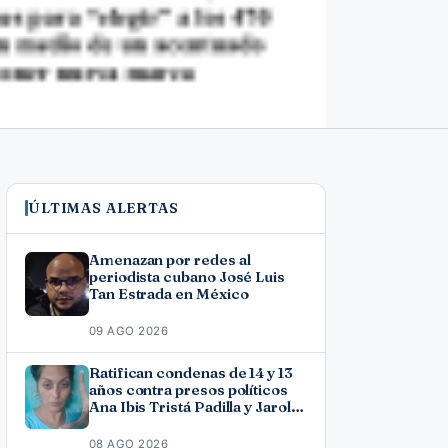
ÚLTIMAS ALERTAS
Amenazan por redes al
periodista cubano José Luis
Tan Estrada en México
09 AGO 2026
Ratifican condenas de 14 y 13
años contra presos políticos
Ana Ibis Tristá Padilla y Jarol
Varona Agüero en Las Tunas
08 AGO 2026