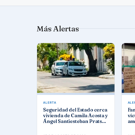
Más Alertas
ALERTA
ALE
Seguridad del Estado cerca
Fa
vivienda de Camila Acosta y
víc
Ángel Santiesteban Prats
am
en La Habana
act
Ho