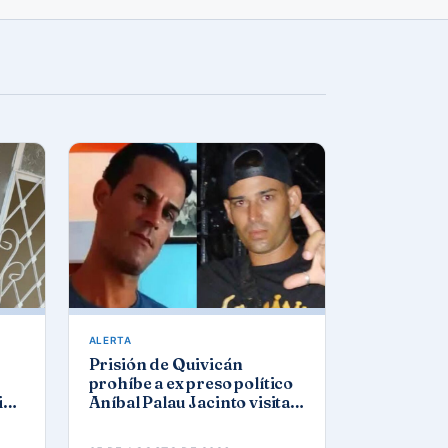
ALERTA
Prisión de Quivicán
prohíbe a ex preso político
ios
Aníbal Palau Jacinto visitar
osé
a su compañero de causa
Roberto Pérez Fonseca