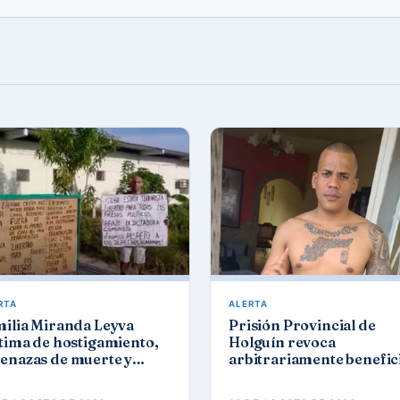
RTA
ALERTA
milia Miranda Leyva
Prisión Provincial de
tima de hostigamiento,
Holguín revoca
enazas de muerte y
arbitrariamente benefic
os de repudio en
a preso político del 11J J
lguín
Ramón Solano