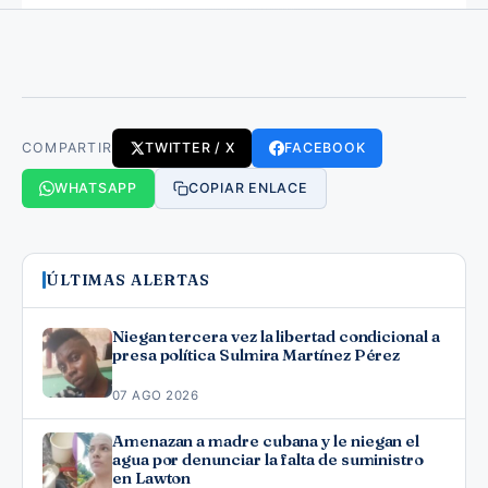
COMPARTIR
TWITTER / X
FACEBOOK
WHATSAPP
COPIAR ENLACE
ÚLTIMAS ALERTAS
Niegan tercera vez la libertad condicional a
presa política Sulmira Martínez Pérez
07 AGO 2026
Amenazan a madre cubana y le niegan el
agua por denunciar la falta de suministro
en Lawton