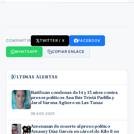
COMPARTIR
TWITTER / X
FACEBOOK
WHATSAPP
COPIAR ENLACE
ÚLTIMAS ALERTAS
Ratifican condenas de 14 y 13 años contra
presos políticos Ana Ibis Tristá Padilla y
Jarol Varona Agüero en Las Tunas
08 AGO 2026
Amenazan de muerte al preso político
Amaury Díaz García en cárcel de Kilo 8 en