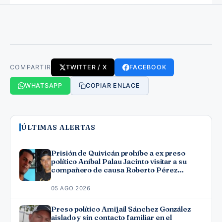
COMPARTIR
TWITTER / X
FACEBOOK
WHATSAPP
COPIAR ENLACE
ÚLTIMAS ALERTAS
Prisión de Quivicán prohíbe a ex preso
político Aníbal Palau Jacinto visitar a su
compañero de causa Roberto Pérez
Fonseca
05 AGO 2026
Preso político Amijail Sánchez González
aislado y sin contacto familiar en el