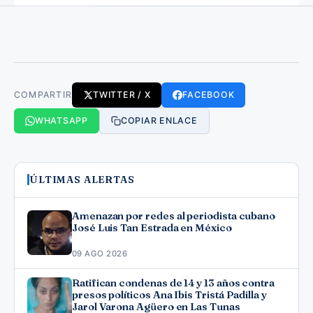
COMPARTIR
TWITTER / X
FACEBOOK
WHATSAPP
COPIAR ENLACE
ÚLTIMAS ALERTAS
Amenazan por redes al periodista cubano
José Luis Tan Estrada en México
09 AGO 2026
Ratifican condenas de 14 y 13 años contra
presos políticos Ana Ibis Tristá Padilla y
Jarol Varona Agüero en Las Tunas