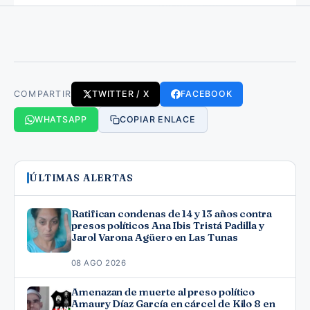
COMPARTIR
TWITTER / X
FACEBOOK
WHATSAPP
COPIAR ENLACE
ÚLTIMAS ALERTAS
Ratifican condenas de 14 y 13 años contra
presos políticos Ana Ibis Tristá Padilla y
Jarol Varona Agüero en Las Tunas
08 AGO 2026
Amenazan de muerte al preso político
Amaury Díaz García en cárcel de Kilo 8 en