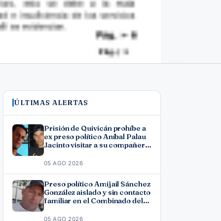
ÚLTIMAS ALERTAS
Prisión de Quivicán prohíbe a
ex preso político Aníbal Palau
Jacinto visitar a su compañero
de causa Roberto Pérez
Fonseca
05 AGO 2026
Preso político Amijail Sánchez
González aislado y sin contacto
familiar en el Combinado del
Este
05 AGO 2026