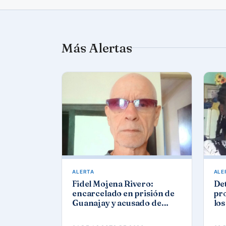
Más Alertas
ALERTA
ALE
Fidel Mojena Rivero:
De
encarcelado en prisión de
pro
Guanajay y acusado de
los
propaganda contra el
agu
orden constitucional