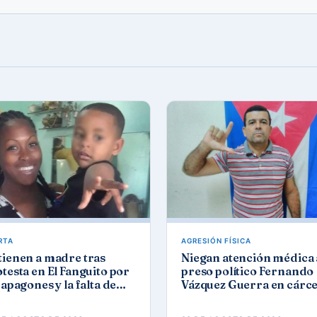
RTA
AGRESIÓN FÍSICA
tienen a madre tras
Niegan atención médica 
testa en El Fanguito por
preso político Fernando
 apagones y la falta de
Vázquez Guerra en cárce
a y gas
de Camagüey