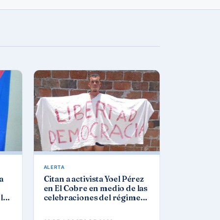
ALERTA
a
Citan a activista Yoel Pérez
en El Cobre en medio de las
l
celebraciones del régimen
por el 26 de julio