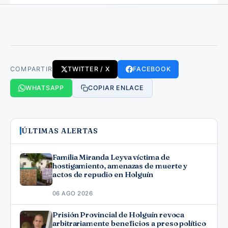
COMPARTIR
TWITTER / X
FACEBOOK
WHATSAPP
COPIAR ENLACE
ÚLTIMAS ALERTAS
Familia Miranda Leyva víctima de
hostigamiento, amenazas de muerte y
actos de repudio en Holguín
06 AGO 2026
Prisión Provincial de Holguín revoca
arbitrariamente beneficios a preso político