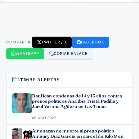
COMPARTIR
TWITTER / X
FACEBOOK
WHATSAPP
COPIAR ENLACE
ÚLTIMAS ALERTAS
Ratifican condenas de 14 y 13 años contra
presos políticos Ana Ibis Tristá Padilla y
Jarol Varona Agüero en Las Tunas
08 AGO 2026
Amenazan de muerte al preso político
Amaury Díaz García en cárcel de Kilo 8 en