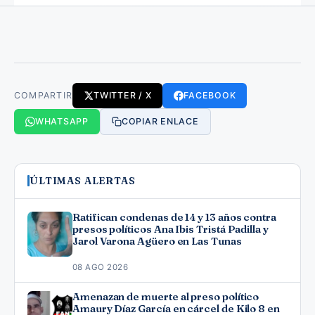
COMPARTIR
TWITTER / X
FACEBOOK
WHATSAPP
COPIAR ENLACE
ÚLTIMAS ALERTAS
Ratifican condenas de 14 y 13 años contra
presos políticos Ana Ibis Tristá Padilla y
Jarol Varona Agüero en Las Tunas
08 AGO 2026
Amenazan de muerte al preso político
Amaury Díaz García en cárcel de Kilo 8 en