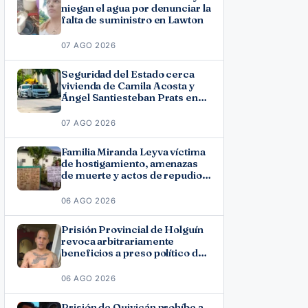
niegan el agua por denunciar la
falta de suministro en Lawton
07 AGO 2026
Seguridad del Estado cerca
vivienda de Camila Acosta y
Ángel Santiesteban Prats en
La Habana
07 AGO 2026
Familia Miranda Leyva víctima
de hostigamiento, amenazas
de muerte y actos de repudio
en Holguín
06 AGO 2026
Prisión Provincial de Holguín
revoca arbitrariamente
beneficios a preso político del
11J José Ramón Solano
06 AGO 2026
Prisión de Quivicán prohíbe a