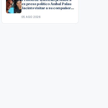
ex preso político Aníbal Palau
Jacinto visitar a su compañero
de causa Roberto Pérez
Fonseca
05 AGO 2026