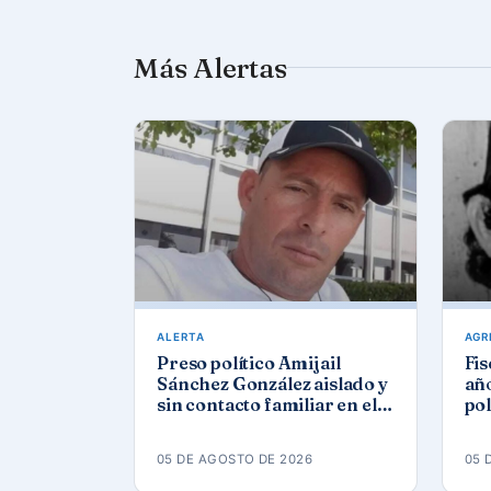
Más Alertas
ALERTA
AGR
Preso político Amijail
Fis
Sánchez González aislado y
año
sin contacto familiar en el
pol
Combinado del Este
05 DE AGOSTO DE 2026
05 