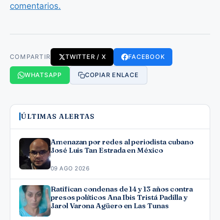
comentarios.
COMPARTIR
TWITTER / X
FACEBOOK
WHATSAPP
COPIAR ENLACE
ÚLTIMAS ALERTAS
Amenazan por redes al periodista cubano
José Luis Tan Estrada en México
09 AGO 2026
Ratifican condenas de 14 y 13 años contra
presos políticos Ana Ibis Tristá Padilla y
Jarol Varona Agüero en Las Tunas