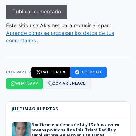
Este sitio usa Akismet para reducir el spam.
Aprende cómo se procesan los datos de tus
comentarios.
COMPARTIR
TWITTER / X
FACEBOOK
WHATSAPP
COPIAR ENLACE
ÚLTIMAS ALERTAS
Ratifican condenas de 14 y 13 años contra
presos políticos Ana Ibis Tristá Padilla y
Jarol Varona Agüero en Las Tunas