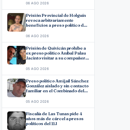
06 AGO 2026
Prisión Provincial de Holguín
revoca arbitrariamente
beneficios a preso político del
11J José Ramón Solano
06 AGO 2026
Prisión de Quivicán prohíbe a
ex preso político Aníbal Palau
Jacinto visitar a su compañero
de causa Roberto Pérez
Fonseca
05 AGO 2026
Preso político Amijail Sánchez
González aislado y sin contacto
familiar en el Combinado del
Este
05 AGO 2026
Fiscalía de Las Tunas pide 4
años más de cárcel a presos
políticos del 11J