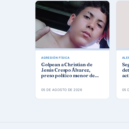
AGRESIÓN FÍSICA
ALE
Golpean a Christian de
Se
Jesús Crespo Álvarez,
det
preso político menor de
act
edad, en prisión de
Góm
Canaleta
ap
05 DE AGOSTO DE 2026
05 