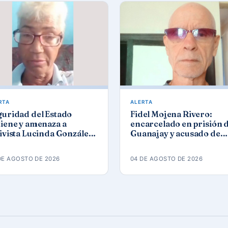
RTA
ALERTA
guridad del Estado
Fidel Mojena Rivero:
iene y amenaza a
encarcelado en prisión 
ivista Lucinda González
Guanajay y acusado de
ez tras protesta por los
propaganda contra el
agones
orden constitucional
DE AGOSTO DE 2026
04 DE AGOSTO DE 2026