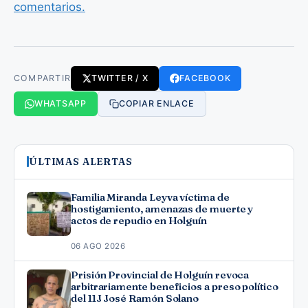
comentarios.
COMPARTIR
TWITTER / X
FACEBOOK
WHATSAPP
COPIAR ENLACE
ÚLTIMAS ALERTAS
Familia Miranda Leyva víctima de
hostigamiento, amenazas de muerte y
actos de repudio en Holguín
06 AGO 2026
Prisión Provincial de Holguín revoca
arbitrariamente beneficios a preso político
del 11J José Ramón Solano